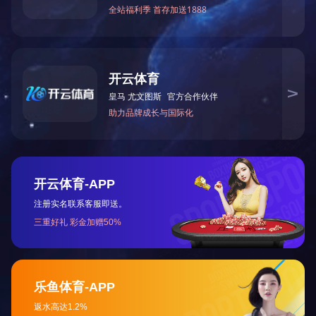
枣庄市
威海市
日照市
莱芜市
聊城市
济南军区
外省市