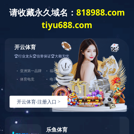
九游官
ꂃ