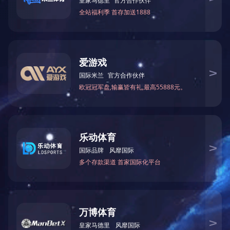
桩身内力测试
钢结构高强
桩身完整性检测
锚杆承载力检测
地质雷达探测
桩基成孔质量检测
主体结构检测
钢结构或
钢结构检测
土工试验