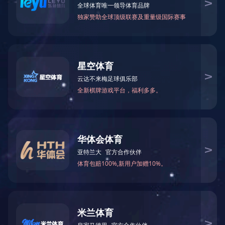
业务范围
地基及复合地基承载力检测
桩基承载力检测
自平衡法检测