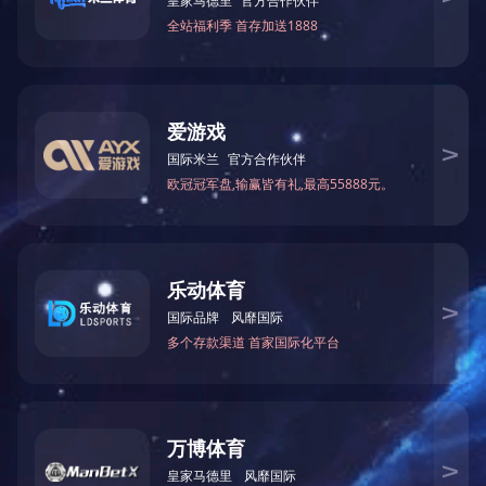
桩身内力测试
锚杆
桩身完整性检测
锚杆承载力检测
地质雷达探测
桩基成孔质量检测
主体结构检测
土钉
钢结构检测
土工试验