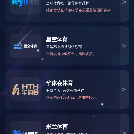
新闻中心
集团新闻
行业资讯