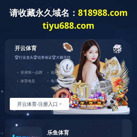
九游官
ꂃ